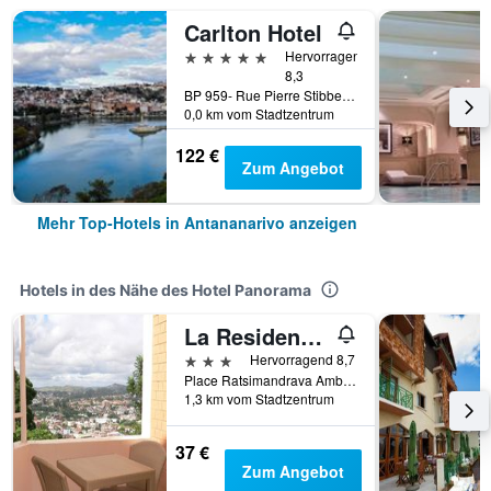
Carlton Hotel
5 Sterne
Hervorragend
8,3
BP 959- Rue Pierre Stibbe- Anosy, Antananarivo, Madagaskar
0,0 km vom Stadtzentrum
122 €
Zum Angebot
Mehr Top-Hotels in Antananarivo anzeigen
Hotels in des Nähe des Hotel Panorama
La Residence du Rova
3 Sterne
Hervorragend 8,7
Place Ratsimandrava Ambohijatovo, Antananarivo, Madagaskar
1,3 km vom Stadtzentrum
37 €
Zum Angebot