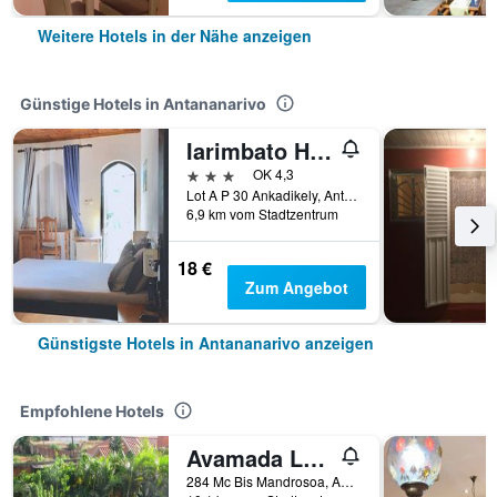
Weitere Hotels in der Nähe anzeigen
Günstige Hotels in Antananarivo
Iarimbato Hotel
3 Sterne
OK 4,3
Lot A P 30 Ankadikely, Antananarivo, Madagaskar
6,9 km vom Stadtzentrum
18 €
Zum Angebot
Günstigste Hotels in Antananarivo anzeigen
Empfohlene Hotels
Avamada Lodge
284 Mc Bis Mandrosoa, Ambohidratrimo, Antananarivo, Madagaskar