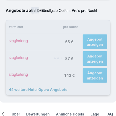
Angebote ab
68 €
/
Günstigste Option: Preis pro Nacht
Vermieter
pro Nacht
Angebot
68 €
anzeigen
Angebot
87 €
anzeigen
Angebot
142 €
anzeigen
44 weitere Hotel Opera Angebote
mer
Über
Bewertungen
Ähnliche Hotels
Lage
FAQ