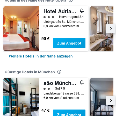
Hotels in des Nähe des Hotel Opera
Hotel Adria München
Bewertungskategorie 3
Hervorragend 8,4
Liebigstraße 8a, München, Bayern, Deutschland
0,3 km vom Stadtzentrum
90 €
Zum Angebot
Weitere Hotels in der Nähe anzeigen
Günstige Hotels in München
a&o München Laim
Bewertungskategorie 2
Gut 7,5
Landsberger Strasse 338, München, Bayern, Deutschland
6,0 km vom Stadtzentrum
47 €
Zum Angebot