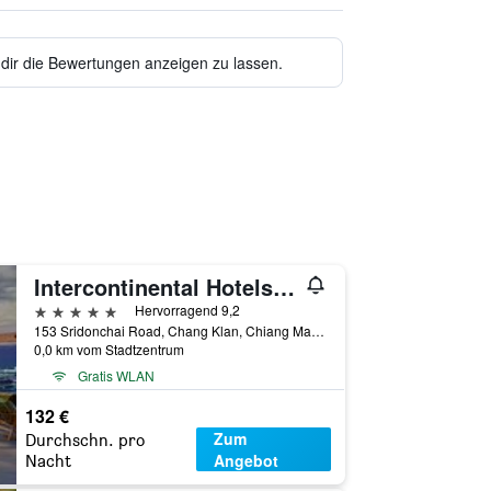
 dir die Bewertungen anzeigen zu lassen.
Intercontinental Hotels Chiang Mai The Mae Ping By IHG
5 Sterne
Hervorragend 9,2
153 Sridonchai Road, Chang Klan, Chiang Mai, Thailand
0,0 km vom Stadtzentrum
Gratis WLAN
132 €
Zum
Durchschn. pro
Angebot
Nacht