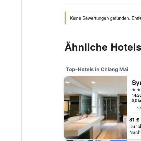
Keine Bewertungen gefunden. Entfer
Ähnliche Hotels
Top-Hotels in Chiang Mai
Sy
5 St
14/28
0,0 
81 €
Durc
Nach