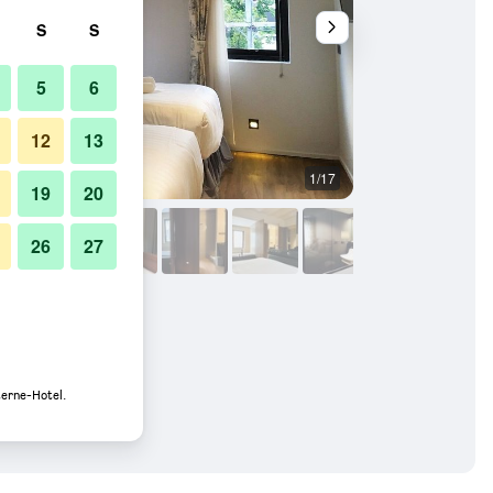
S
S
5
6
12
13
1/17
Schlafzimmer
19
20
26
27
terne-Hotel.