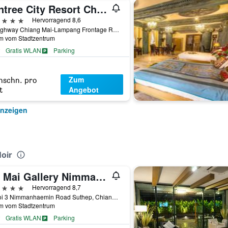
Wintree City Resort Chiang Mai
erne
Hervorragend 8,6
72 Highway Chiang Mai-Lampang Frontage Road, Chiang Mai, Thailand
km vom Stadtzentrum
Gratis WLAN
Parking
Zum
hschn. pro
Angebot
t
anzeigen
oir
Art Mai Gallery Nimman Hotel
erne
Hervorragend 8,7
21 Soi 3 Nimmanhaemin Road Suthep, Chiang Mai, Thailand
km vom Stadtzentrum
Gratis WLAN
Parking