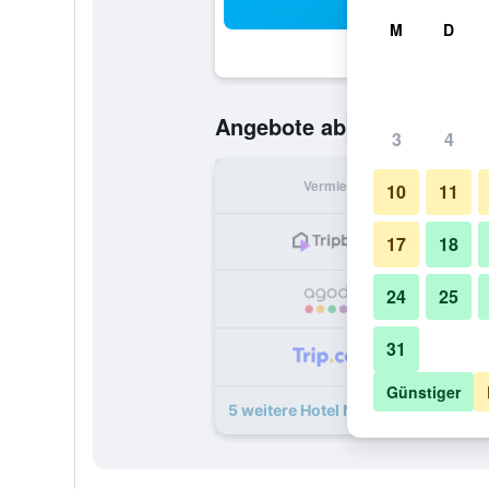
Suc
M
D
17 €
Angebote ab
/
Günstigste O
3
4
Vermieter
pr
10
11
17
18
24
25
31
Günstiger
5 weitere Hotel Noir Angebote