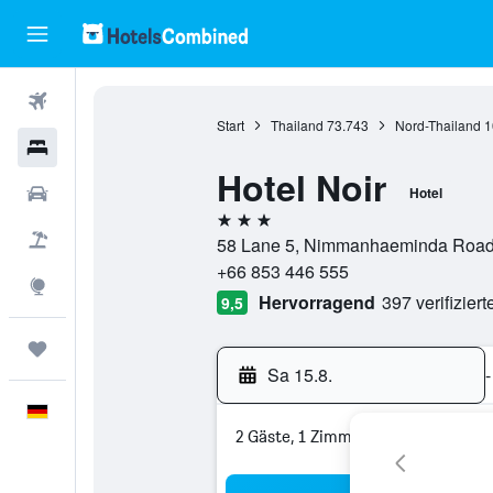
Flüge
Start
Thailand
73.743
Nord-Thailand
1
Hotels
Hotel Noir
Mietwagen
Hotel
3 Sterne
Pauschalreisen
58 Lane 5, Nimmanhaeminda Road, 
+66 853 446 555
Explore
Hervorragend
397 verifizier
9,5
Trips
Sa 15.8.
-
Deutsch
2 Gäste, 1 Zimmer