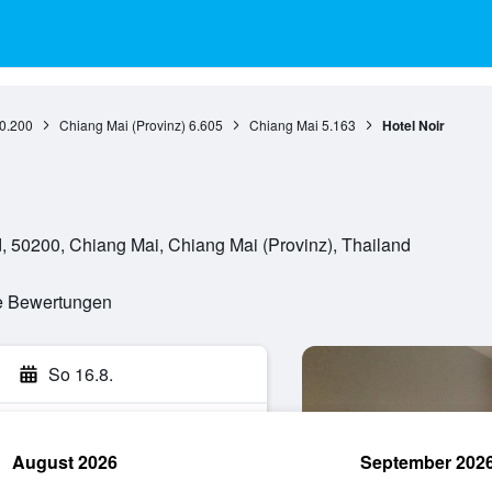
0.200
Chiang Mai (Provinz)
6.605
Chiang Mai
5.163
Hotel Noir
50200, Chiang Mai, Chiang Mai (Provinz), Thailand
te Bewertungen
So 16.8.
August 2026
September 202