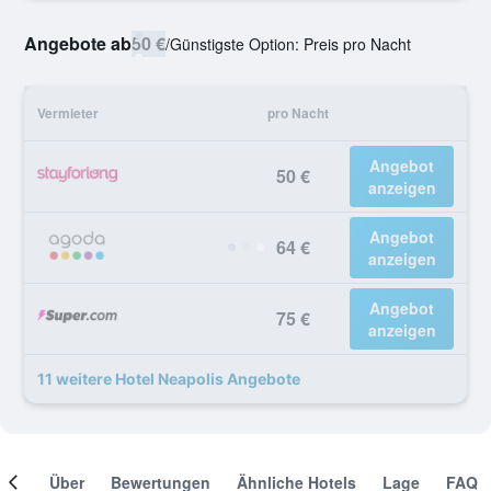
Angebote ab
50 €
/
Günstigste Option: Preis pro Nacht
Vermieter
pro Nacht
Angebot
50 €
anzeigen
Angebot
64 €
anzeigen
Angebot
75 €
anzeigen
11 weitere Hotel Neapolis Angebote
mer
Über
Bewertungen
Ähnliche Hotels
Lage
FAQ