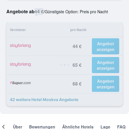
Angebote ab
44 €
/
Günstigste Option: Preis pro Nacht
Vermieter
pro Nacht
Angebot
44 €
anzeigen
Angebot
65 €
anzeigen
Angebot
68 €
anzeigen
42 weitere Hotel Moskva Angebote
mer
Über
Bewertungen
Ähnliche Hotels
Lage
FAQ