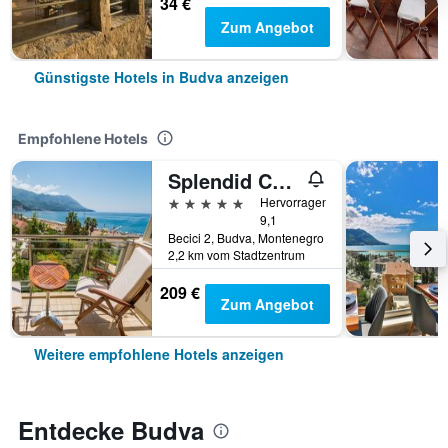
34 €
Zum Angebot
Günstigste Hotels in Budva anzeigen
Empfohlene Hotels
Splendid Conference & Spa Resort
5 Sterne
Hervorragend
9,1
Becici 2, Budva, Montenegro
2,2 km vom Stadtzentrum
209 €
Zum Angebot
Weitere empfohlene Hotels anzeigen
Entdecke Budva