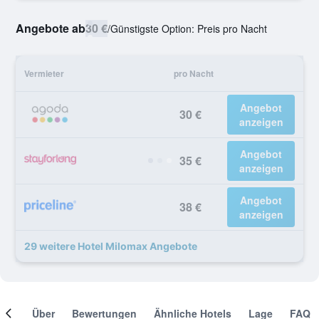
Angebote ab
30 €
/
Günstigste Option: Preis pro Nacht
Vermieter
pro Nacht
Angebot
30 €
anzeigen
Angebot
35 €
anzeigen
Angebot
38 €
anzeigen
29 weitere Hotel Milomax Angebote
mer
Über
Bewertungen
Ähnliche Hotels
Lage
FAQ