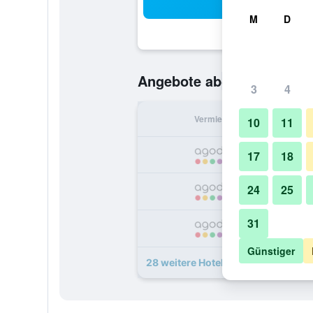
Suc
M
D
82 €
Angebote ab
/
Günstigste O
3
4
Vermieter
pr
10
11
17
18
24
25
31
1
Günstiger
28 weitere Hotel Mediolanum Ang