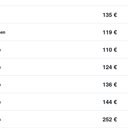
135 €
119 €
ben
110 €
n
124 €
n
136 €
n
144 €
n
252 €
n