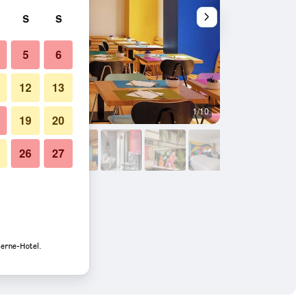
S
S
5
6
12
13
1/10
Sonstige
19
20
26
27
terne-Hotel.