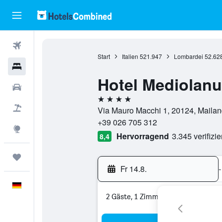
Flüge
Start
Italien
521.947
Lombardei
52.62
Hotels
Hotel Mediolan
Mietwagen
4 Sterne
Pauschalreisen
Via Mauro Macchi 1, 20124, Mailand,
+39 026 705 312
Explore
Hervorragend
3.345 verifizi
8,4
Trips
Fr 14.8.
-
Deutsch
2 Gäste, 1 Zimmer