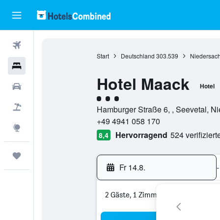
Flüge
Start
Deutschland
303.539
Niedersac
Hotels
Hotel Maack
Mietwagen
Hotel
Bewertungskategorie 3
Pauschalreisen
Hamburger Straße 6, , Seevetal, N
+49 4941 058 170
Explore
Hervorragend
524 verifizier
8,4
Trips
Fr 14.8.
-
2 Gäste, 1 Zimmer