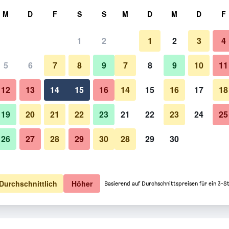
hen
M
D
F
S
S
M
D
M
D
F
1
2
1
2
3
4
5
6
7
8
9
7
8
9
10
11
12
13
14
15
16
14
15
16
17
18
Preise anzeigen
19
20
21
22
23
21
22
23
24
25
26
27
28
29
30
28
29
30
Preise anzeigen
Preise anzeigen
Durchschnittlich
Höher
Basierend auf Durchschnittspreisen für ein 3-S