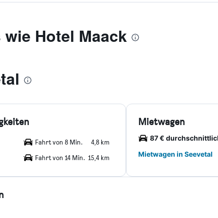
s wie Hotel Maack
tal
gkeiten
Mietwagen
87 € durchschnittlic
Fahrt von 8 Min.
4,8 km
Mietwagen in Seevetal
Fahrt von 14 Min.
15,4 km
n