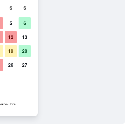
S
S
5
6
12
13
19
20
26
27
terne-Hotel.