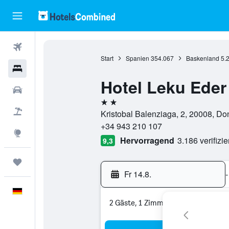
Flüge
Start
Spanien
354.067
Baskenland
5.
Hotels
Hotel Leku Eder
Mietwagen
2 Sterne
Pauschalreisen
Kristobal Balenziaga, 2, 20008, D
+34 943 210 107
Explore
Hervorragend
3.186 verifizi
9,3
Trips
Fr 14.8.
-
Deutsch
2 Gäste, 1 Zimmer