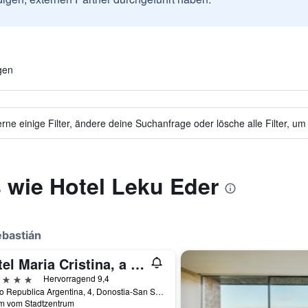
gen
ne einige Filter, ändere deine Suchanfrage oder lösche alle Filter, um
 wie Hotel Leku Eder
ebastián
Hotel Maria Cristina, a Luxury Collection Hotel, San Sebastian
erne
Hervorragend 9,4
Paseo Republica Argentina, 4, Donostia-San Sebastián, Provinz Gipuzkoa, Spanien
km vom Stadtzentrum