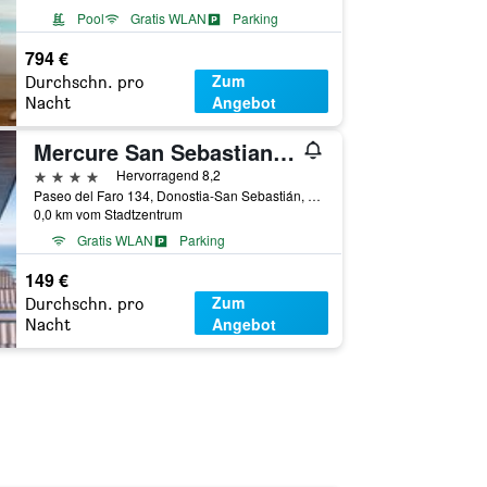
Pool
Gratis WLAN
Parking
794 €
Zum
Durchschn. pro
Angebot
Nacht
Mercure San Sebastian Monte Igueldo
4 Sterne
Hervorragend 8,2
Paseo del Faro 134, Donostia-San Sebastián, Provinz Gipuzkoa, Spanien
0,0 km vom Stadtzentrum
Gratis WLAN
Parking
149 €
Zum
Durchschn. pro
Angebot
Nacht