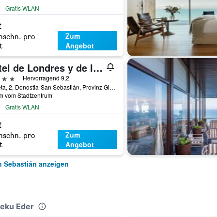
Gratis WLAN
€
Zum
hschn. pro
Angebot
t
Hotel de Londres y de Inglaterra
erne
Hervorragend 9,2
Zubieta, 2, Donostia-San Sebastián, Provinz Gipuzkoa, Spanien
km vom Stadtzentrum
Gratis WLAN
€
Zum
hschn. pro
Angebot
t
n Sebastián anzeigen
Leku Eder