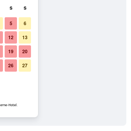
S
S
5
6
12
13
19
20
26
27
terne-Hotel.