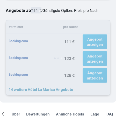
Angebote ab
111 €
/
Günstigste Option: Preis pro Nacht
Vermieter
pro Nacht
Angebot
111 €
anzeigen
Angebot
123 €
anzeigen
Angebot
126 €
anzeigen
14 weitere Hôtel La Marisa Angebote
mer
Über
Bewertungen
Ähnliche Hotels
Lage
FAQ