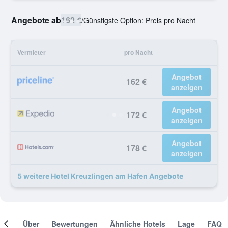
Angebote ab
162 €
/
Günstigste Option: Preis pro Nacht
Vermieter
pro Nacht
Angebot
162 €
anzeigen
Angebot
172 €
anzeigen
Angebot
178 €
anzeigen
5 weitere Hotel Kreuzlingen am Hafen Angebote
mer
Über
Bewertungen
Ähnliche Hotels
Lage
FAQ