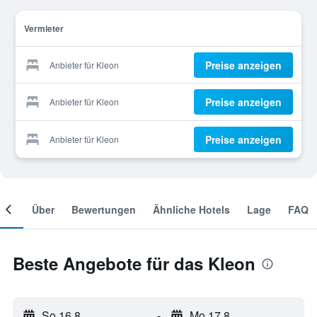
Vermieter
Preise anzeigen
Anbieter für Kleon
Preise anzeigen
Anbieter für Kleon
Preise anzeigen
Anbieter für Kleon
mer
Über
Bewertungen
Ähnliche Hotels
Lage
FAQ
Beste Angebote für das Kleon
So 16.8.
-
Mo 17.8.