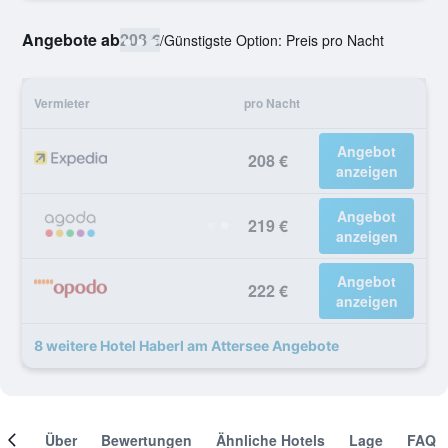
Angebote ab
208 €
/
Günstigste Option: Preis pro Nacht
Vermieter
pro Nacht
Angebot
208 €
anzeigen
Angebot
219 €
anzeigen
Angebot
222 €
anzeigen
8 weitere Hotel Haberl am Attersee Angebote
mer
Über
Bewertungen
Ähnliche Hotels
Lage
FAQ