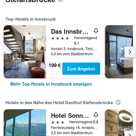
Top-Hotels in Innsbruck
Das Innsbruck
4 Sterne
Hervorragend
9,1
Innrain 3, Innsbruck, Tirol, Österreich
0,0 km vom Stadtzentrum
199 €
Zum Angebot
Mehr Top-Hotels in Innsbruck anzeigen
Hotels in des Nähe des Hotel Gasthof Stefansbrücke
Hotel Sonnenhof - bed & breakfast & appartements
3 Sterne
Hervorragend 8,8
Fernkreuzweg 16, Innsbruck, Tirol, Österreich
2,2 km vom Stadtzentrum