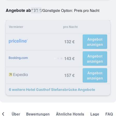
Angebote ab
132 €
/
Günstigste Option: Preis pro Nacht
Vermieter
pro Nacht
Angebot
132 €
anzeigen
Angebot
143 €
anzeigen
Angebot
157 €
anzeigen
6 weitere Hotel Gasthof Stefansbrücke Angebote
mer
Über
Bewertungen
Ähnliche Hotels
Lage
FAQ