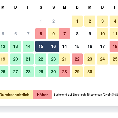
hen
M
D
F
S
S
M
D
M
D
F
1
2
1
2
3
4
5
6
7
8
9
7
8
9
10
11
12
13
14
15
16
14
15
16
17
18
Preise anzeigen
19
20
21
22
23
21
22
23
24
25
26
27
28
29
30
28
29
30
Preise anzeigen
Preise anzeigen
Durchschnittlich
Höher
Basierend auf Durchschnittspreisen für ein 3-S