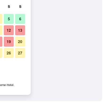
S
S
5
6
12
13
19
20
26
27
terne-Hotel.