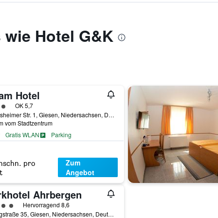
s wie Hotel G&K
am Hotel
rtungskategorie 3
OK 5,7
Hildesheimer Str. 1, Giesen, Niedersachsen, Deutschland
km vom Stadtzentrum
Gratis WLAN
Parking
Zum
hschn. pro
Angebot
t
rkhotel Ahrbergen
rtungskategorie 4
Hervorragend 8,6
Liebigstraße 35, Giesen, Niedersachsen, Deutschland