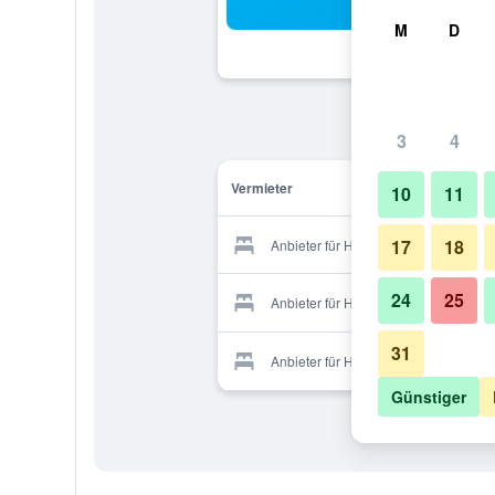
Suc
M
D
3
4
Vermieter
10
11
17
18
Anbieter für Hotel G&K
24
25
Anbieter für Hotel G&K
31
Anbieter für Hotel G&K
Günstiger