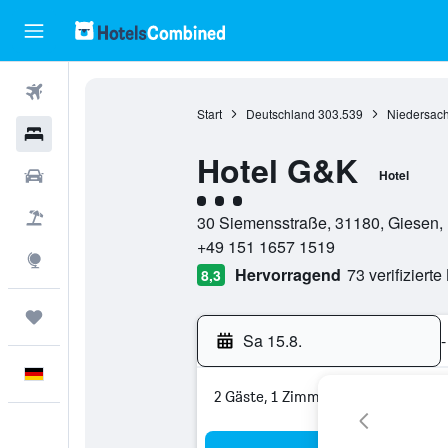
Flüge
Start
Deutschland
303.539
Niedersac
Hotels
Hotel G&K
Mietwagen
Hotel
Bewertungskategorie 3
Pauschalreisen
30 Siemensstraße, 31180, Giesen,
+49 151 1657 1519
Explore
Hervorragend
73 verifiziert
8,3
Trips
Sa 15.8.
-
Deutsch
2 Gäste, 1 Zimmer