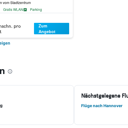
km vom Stadtzentrum
Gratis WLAN
Parking
Zum
hschn. pro
Angebot
t
eigen
en
Nächstgelegene Fl
ag
Flüge nach Hannover