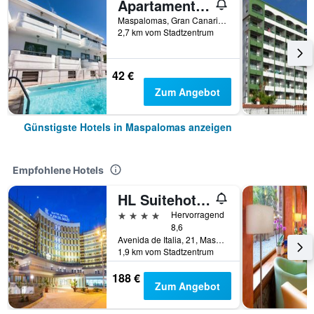
Apartamentos Olympia
Maspalomas, Gran Canaria, Spanien
2,7 km vom Stadtzentrum
42 €
Zum Angebot
Günstigste Hotels in Maspalomas anzeigen
Empfohlene Hotels
HL Suitehotel Playa del Inglés
4 Sterne
Hervorragend
8,6
Avenida de Italia, 21, Maspalomas, Gran Canaria, Spanien
1,9 km vom Stadtzentrum
188 €
Zum Angebot