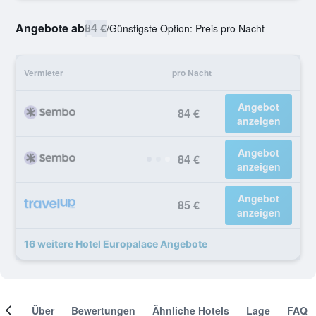
Angebote ab
84 €
/
Günstigste Option: Preis pro Nacht
Vermieter
pro Nacht
Angebot
84 €
anzeigen
Angebot
84 €
anzeigen
Angebot
85 €
anzeigen
16 weitere Hotel Europalace Angebote
mer
Über
Bewertungen
Ähnliche Hotels
Lage
FAQ