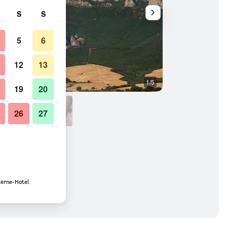
S
S
5
6
12
13
1/5
Bad
19
20
26
27
terne-Hotel.