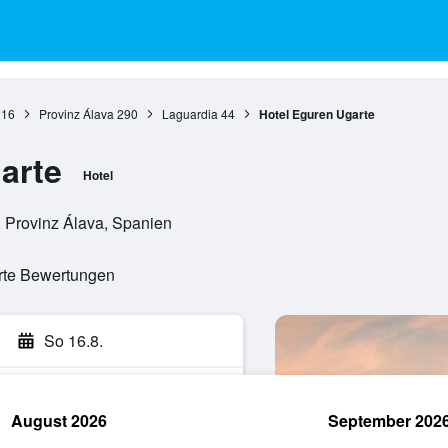
216
Provinz Álava
290
Laguardia
44
Hotel Eguren Ugarte
arte
Hotel
, Provinz Álava, Spanien
erte Bewertungen
So 16.8.
August 2026
September 202