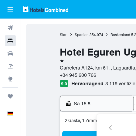
Flüge
Start
Spanien
354.074
Baskenland
5.
Hotels
Hotel Eguren Ug
Mietwagen
1 Stern
Pauschalreisen
Carretera A124, km 61, , Laguardia
+34 945 600 766
Explore
Hervorragend
3.119 verifizi
9,0
Trips
Sa 15.8.
-
Deutsch
2 Gäste, 1 Zimmer