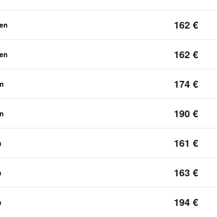
162 €
ben
162 €
ben
174 €
en
190 €
en
161 €
n
163 €
n
194 €
n