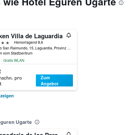
 wie Hotel Eguren Ugarte
ken Villa de Laguardia
erne
Hervorragend 8,6
Paseo San Raimundo, 15, Laguardia, Provinz Álava, Spanien
km vom Stadtzentrum
Gratis WLAN
€
Zum
hschn. pro
Angebot
t
nzeigen
Eguren Ugarte
Hospederia de los Parajes