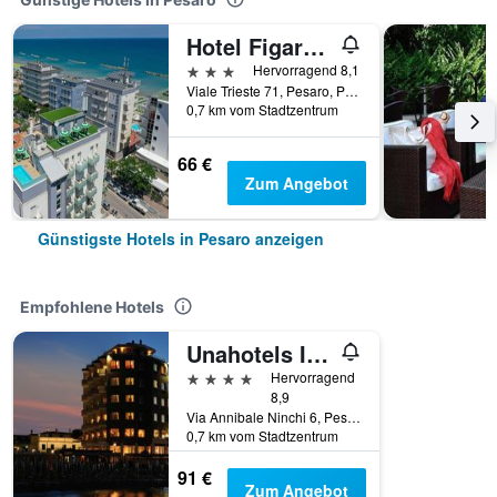
Hotel Figaro & Apartments
3 Sterne
Hervorragend 8,1
Viale Trieste 71, Pesaro, Pesaro e Urbino, Italien
0,7 km vom Stadtzentrum
66 €
Zum Angebot
Günstigste Hotels in Pesaro anzeigen
Empfohlene Hotels
Unahotels Imperial Sport Hotel
4 Sterne
Hervorragend
8,9
Via Annibale Ninchi 6, Pesaro, Pesaro e Urbino, Italien
0,7 km vom Stadtzentrum
91 €
Zum Angebot