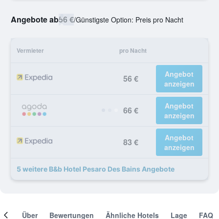
Angebote ab
56 €
/
Günstigste Option: Preis pro Nacht
Vermieter
pro Nacht
Angebot
56 €
anzeigen
Angebot
66 €
anzeigen
Angebot
83 €
anzeigen
5 weitere B&b Hotel Pesaro Des Bains Angebote
mer
Über
Bewertungen
Ähnliche Hotels
Lage
FAQ