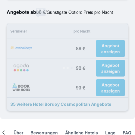
Angebote ab
88 €
/
Günstigste Option: Preis pro Nacht
Vermieter
pro Nacht
Angebot
88 €
anzeigen
Angebot
92 €
anzeigen
Angebot
93 €
anzeigen
35 weitere Hotel Bordoy Cosmopolitan Angebote
mer
Über
Bewertungen
Ähnliche Hotels
Lage
FAQ