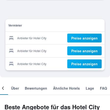
Vermieter
Preise anzeigen
Anbieter für Hotel City
Preise anzeigen
Anbieter für Hotel City
Preise anzeigen
Anbieter für Hotel City
mer
Über
Bewertungen
Ähnliche Hotels
Lage
FAQ
Beste Angebote für das Hotel City