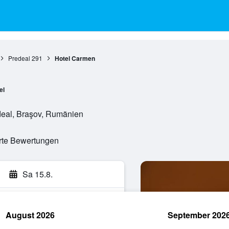
Predeal
291
Hotel Carmen
el
deal, Braşov, Rumänien
erte Bewertungen
Sa 15.8.
August 2026
September 202