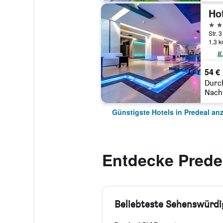
Hot
4 St
Str. 
1,3 
54 €
Durc
Nach
Günstigste Hotels in Predeal an
Entdecke Prede
Beliebteste Sehenswürdi