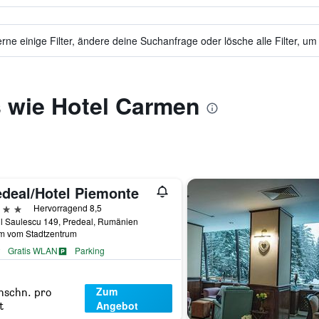
ne einige Filter, ändere deine Suchanfrage oder lösche alle Filter, um
s wie Hotel Carmen
edeal/Hotel Piemonte
erne
Hervorragend 8,5
l Saulescu 149, Predeal, Rumänien
km vom Stadtzentrum
Gratis WLAN
Parking
Zum
hschn. pro
Angebot
t