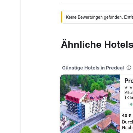
Keine Bewertungen gefunden. Entfer
Ähnliche Hotel
Günstige Hotels in Predeal
Pr
4 St
Mihai
1,0 
40 €
Durc
Nach