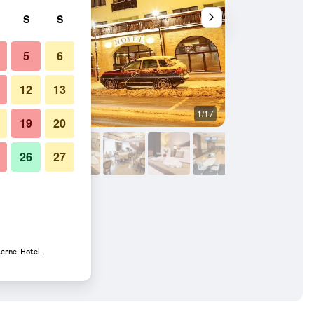
S
S
5
6
12
13
1/17
Außenansicht
19
20
26
27
terne-Hotel.