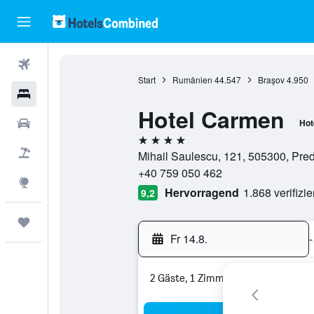
Flüge
Start
Rumänien
44.547
Braşov
4.950
Hotels
Hotel Carmen
Mietwagen
Hot
4 Sterne
Pauschalreisen
Mihail Saulescu, 121, 505300, Pre
+40 759 050 462
Explore
Hervorragend
1.868 verifizi
9,2
Trips
Fr 14.8.
-
2 Gäste, 1 Zimmer