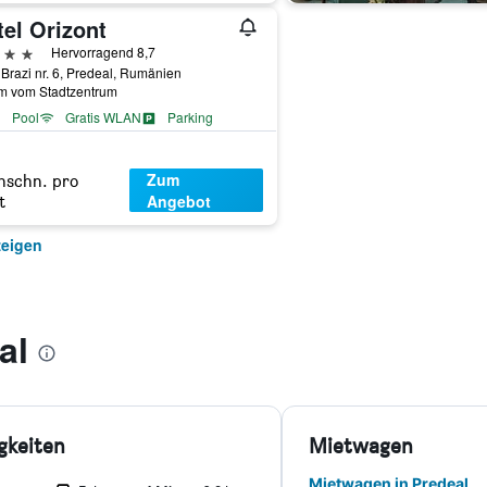
el Orizont
erne
Hervorragend 8,7
3 Brazi nr. 6, Predeal, Rumänien
km vom Stadtzentrum
Pool
Gratis WLAN
Parking
Zum
hschn. pro
Angebot
t
zeigen
al
gkeiten
Mietwagen
Mietwagen in Predeal