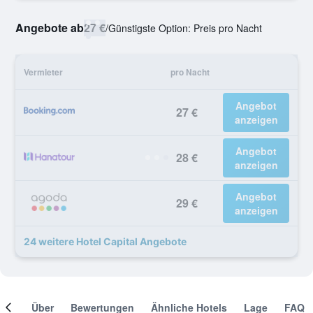
Angebote ab
27 €
/
Günstigste Option: Preis pro Nacht
Vermieter
pro Nacht
Angebot
27 €
anzeigen
Angebot
28 €
anzeigen
Angebot
29 €
anzeigen
24 weitere Hotel Capital Angebote
mer
Über
Bewertungen
Ähnliche Hotels
Lage
FAQ