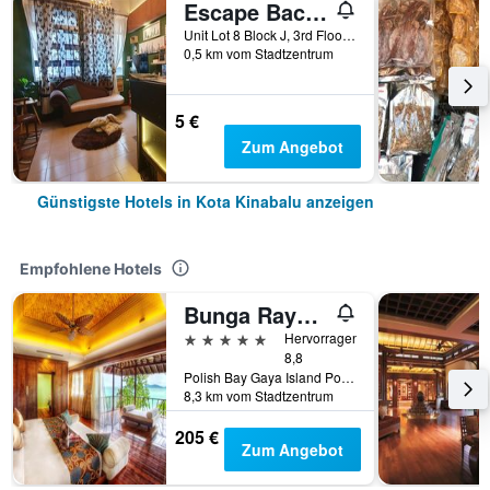
Escape Backpackers Kk
Unit Lot 8 Block J, 3rd Floor, Jalan Sinsuran, Sinsuran Kompleks, Kota Kinabalu, Malaysia
0,5 km vom Stadtzentrum
5 €
Zum Angebot
Günstigste Hotels in Kota Kinabalu anzeigen
Empfohlene Hotels
Bunga Raya Island Resort & Spa
5 Sterne
Hervorragend
8,8
Polish Bay Gaya Island Po Box 22036, 88778 Luyang Kota Kinabalu, Borneo Sabah, Kota Kinabalu, Malaysia
8,3 km vom Stadtzentrum
205 €
Zum Angebot