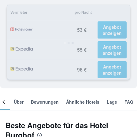
Vermieter
pro Nacht
Angebot
53 €
anzeigen
Angebot
55 €
anzeigen
Angebot
96 €
anzeigen
mer
Über
Bewertungen
Ähnliche Hotels
Lage
FAQ
Beste Angebote für das Hotel
Burghof