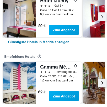
Hotel Mucuy
3 Sterne
Gut 6,4
Calle 57 # 481 Entre 56 Y 58, Mérida, Yucatán, Mexiko
0,7 km vom Stadtzentrum
20 €
Zum Angebot
Günstigste Hotels in Mérida anzeigen
Empfohlene Hotels
Gamma Mérida el Castellano
3 Sterne
Hervorragend 8,9
Calle 57 NO. 513 62 x 64, Col. Centro, Mérida, Yucatán, Mexiko
1,0 km vom Stadtzentrum
62 €
Zum Angebot