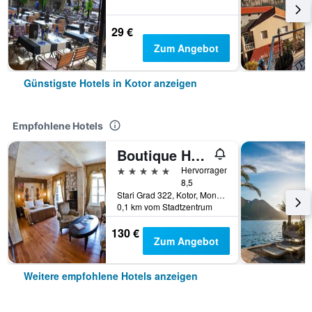
29 €
Zum Angebot
Günstigste Hotels in Kotor anzeigen
Empfohlene Hotels
Boutique Hotel Astoria Kotor
5 Sterne
Hervorragend
8,5
Stari Grad 322, Kotor, Montenegro
0,1 km vom Stadtzentrum
130 €
Zum Angebot
Weitere empfohlene Hotels anzeigen