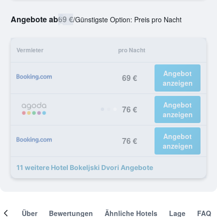
Angebote ab
69 €
/
Günstigste Option: Preis pro Nacht
Vermieter
pro Nacht
Angebot
69 €
anzeigen
Angebot
76 €
anzeigen
Angebot
76 €
anzeigen
11 weitere Hotel Bokeljski Dvori Angebote
mer
Über
Bewertungen
Ähnliche Hotels
Lage
FAQ