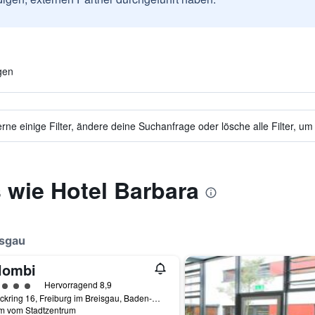
gen
ne einige Filter, ändere deine Suchanfrage oder lösche alle Filter, um
 wie Hotel Barbara
isgau
lombi
rtungskategorie 5
Hervorragend 8,9
Rotteckring 16, Freiburg im Breisgau, Baden-Württemberg, Deutschland
km vom Stadtzentrum