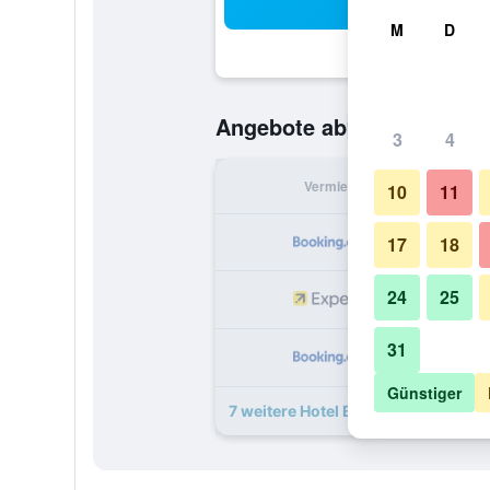
Suc
M
D
98 €
Angebote ab
/
Günstigste O
3
4
Vermieter
pr
10
11
17
18
24
25
1
31
1
Günstiger
7 weitere Hotel Barbara Angebote