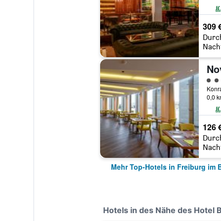
309 
Durc
Nach
Bewe
0,0 
126 
Durc
Nach
Mehr Top-Hotels in Freiburg im 
Hotels in des Nähe des Hotel 