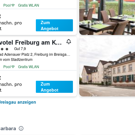
Pool
Gratis WLAN
€
Zum
hschn. pro
Angebot
t
Novotel Freiburg am Konzerthaus
rtungskategorie 4
Gut 7,9
Konrad Adenauer Platz 2, Freiburg im Breisgau, Baden-Württemberg, Deutschland
km vom Stadtzentrum
Pool
Gratis WLAN
€
Zum
hschn. pro
Angebot
t
Breisgau anzeigen
Barbara