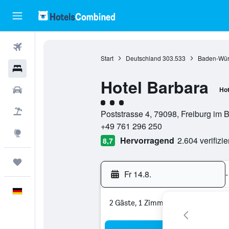
Flüge
Start
Deutschland
303.533
Baden-Wür
Hotels
Hotel Barbara
Mietwagen
Hot
Bewertungskategorie 3
Pauschalreisen
Poststrasse 4, 79098, Freiburg im
+49 761 296 250
Explore
Hervorragend
2.604 verifizi
8,7
Trips
Fr 14.8.
-
Deutsch
2 Gäste, 1 Zimmer