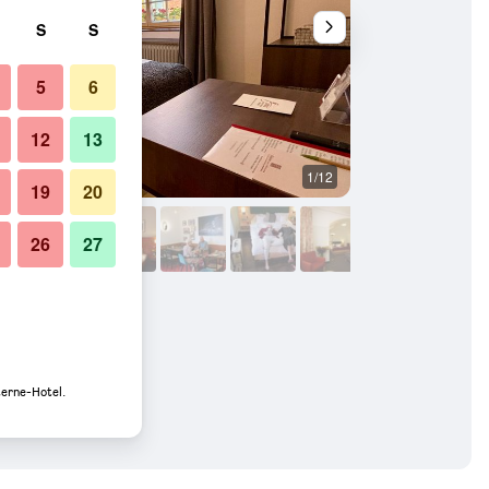
S
S
5
6
12
13
1/12
Schlafzimmer
19
20
26
27
terne-Hotel.