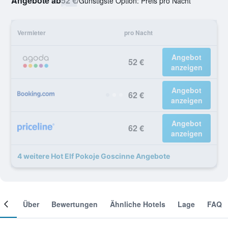
Angebote ab
52 €
/
Günstigste Option: Preis pro Nacht
Vermieter
pro Nacht
Angebot
52 €
anzeigen
Angebot
62 €
anzeigen
Angebot
62 €
anzeigen
4 weitere Hot Elf Pokoje Goscinne Angebote
mer
Über
Bewertungen
Ähnliche Hotels
Lage
FAQ