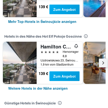
139 €
Zum Angebot
Mehr Top-Hotels in Świnoujście anzeigen
Hotels in des Nähe des Hot Elf Pokoje Goscinne
Hamilton Conference Hotel Spa & Wellness
5 Sterne
Hervorragend
8,8
Uzdrowiskowa 23, Świnoujście, Westpommern, Polen
1,9 km vom Stadtzentrum
139 €
Zum Angebot
Weitere Hotels in der Nähe anzeigen
Günstige Hotels in Świnoujście