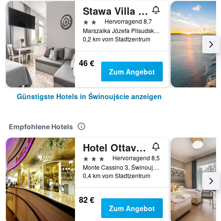
Stawa Villa & Apart
2 Sterne
Hervorragend 8,7
Marszalka Józefa Pilsudskiego 1A, Świnoujście, Westpommern, Polen
0,2 km vom Stadtzentrum
46 €
Zum Angebot
Günstigste Hotels in Świnoujście anzeigen
Empfohlene Hotels
Hotel Ottaviano
3 Sterne
Hervorragend 8,5
Monte Cassino 3, Świnoujście, Westpommern, Polen
0,4 km vom Stadtzentrum
82 €
Zum Angebot