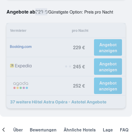
Angebote ab
229 €
/
Günstigste Option: Preis pro Nacht
Vermieter
pro Nacht
Angebot
229 €
anzeigen
Angebot
245 €
anzeigen
Angebot
252 €
anzeigen
37 weitere Hôtel Astra Opéra - Astotel Angebote
mer
Über
Bewertungen
Ähnliche Hotels
Lage
FAQ