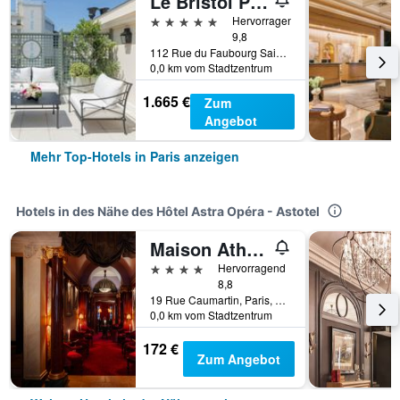
Le Bristol Paris
5 Sterne
Hervorragend
9,8
112 Rue du Faubourg Saint Honoré, Paris, Frankreich
0,0 km vom Stadtzentrum
1.665 €
Zum
Angebot
Mehr Top-Hotels in Paris anzeigen
Hotels in des Nähe des Hôtel Astra Opéra - Astotel
Maison Athénée
4 Sterne
Hervorragend
8,8
19 Rue Caumartin, Paris, Frankreich
0,0 km vom Stadtzentrum
172 €
Zum Angebot