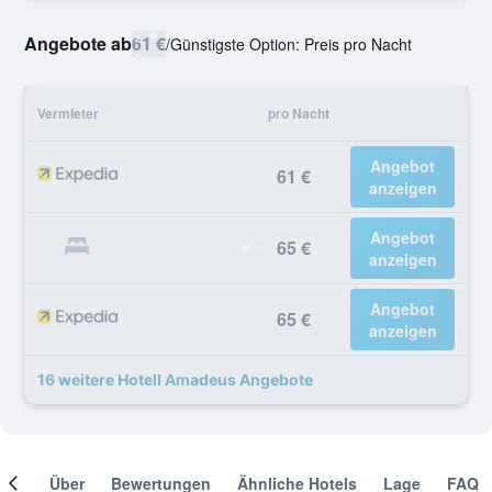
Angebote ab
61 €
/
Günstigste Option: Preis pro Nacht
Vermieter
pro Nacht
Angebot
61 €
anzeigen
Angebot
65 €
anzeigen
Angebot
65 €
anzeigen
16 weitere Hotell Amadeus Angebote
mer
Über
Bewertungen
Ähnliche Hotels
Lage
FAQ