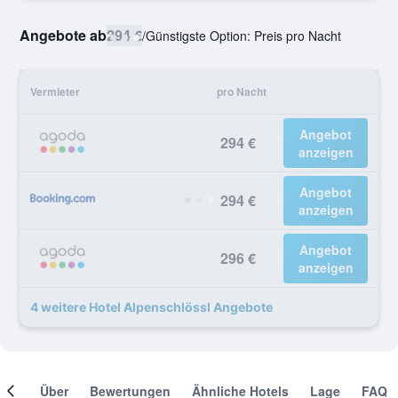
Angebote ab
294 €
/
Günstigste Option: Preis pro Nacht
Vermieter
pro Nacht
Angebot
294 €
anzeigen
Angebot
294 €
anzeigen
Angebot
296 €
anzeigen
4 weitere Hotel Alpenschlössl Angebote
mer
Über
Bewertungen
Ähnliche Hotels
Lage
FAQ