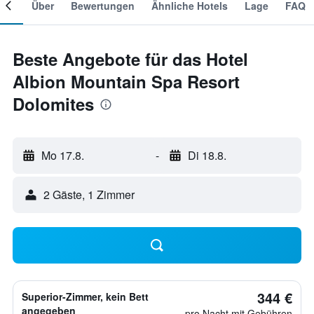
mer
Über
Bewertungen
Ähnliche Hotels
Lage
FAQ
Beste Angebote für das Hotel
Albion Mountain Spa Resort
Dolomites
Mo 17.8.
-
Di 18.8.
2 Gäste, 1 Zimmer
344 €
Superior-Zimmer, kein Bett
angegeben
pro Nacht mit Gebühren