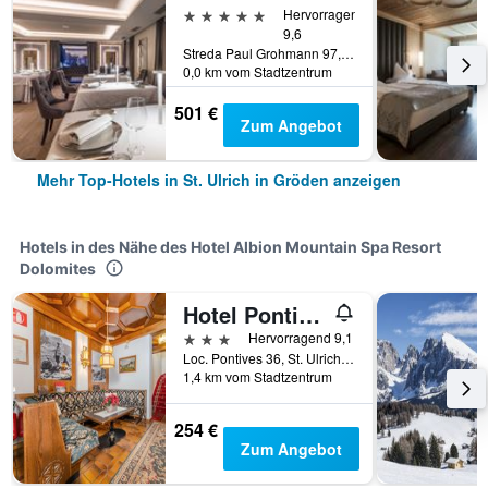
5 Sterne
Hervorragend
9,6
Streda Paul Grohmann 97, St. Ulrich in Gröden, Südtirol, Italien
0,0 km vom Stadtzentrum
501 €
Zum Angebot
Mehr Top-Hotels in St. Ulrich in Gröden anzeigen
Hotels in des Nähe des Hotel Albion Mountain Spa Resort
Dolomites
Hotel Pontives
3 Sterne
Hervorragend 9,1
Loc. Pontives 36, St. Ulrich in Gröden, Südtirol, Italien
1,4 km vom Stadtzentrum
254 €
Zum Angebot