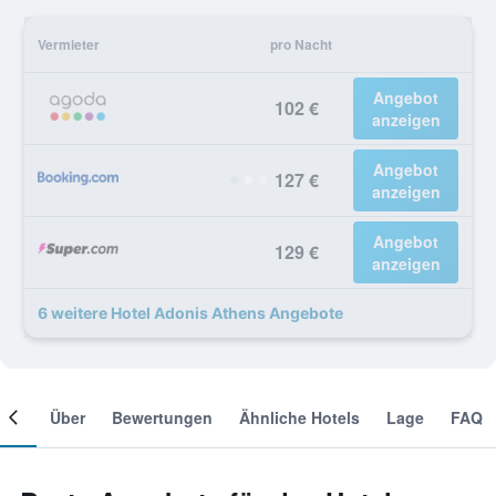
Vermieter
pro Nacht
Angebot
102 €
anzeigen
Angebot
127 €
anzeigen
Angebot
129 €
anzeigen
6 weitere Hotel Adonis Athens Angebote
mer
Über
Bewertungen
Ähnliche Hotels
Lage
FAQ