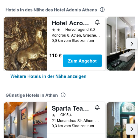
Hotels in des Nähe des Hotel Adonis Athens
Hotel Acropolis House
2 Sterne
Hervorragend 8,0
Kondrou 6, Athen, Griechenland
0,0 km vom Stadtzentrum
110 €
Zum Angebot
Weitere Hotels in der Nähe anzeigen
Günstige Hotels in Athen
Sparta Team Hotel - Hostel
1 Stern
OK 5,4
21 Menandrou Str, Athen, Griechenland
0,3 km vom Stadtzentrum