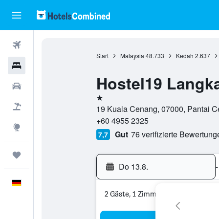
Flüge
Start
Malaysia
48.733
Kedah
2.637
Hotels
Hostel19 Langk
Mietwagen
1 Stern
Pauschalreisen
19 Kuala Cenang, 07000, Pantai C
+60 4955 2325
Explore
Gut
76 verifizierte Bewertung
7,7
Trips
Do 13.8.
-
Deutsch
2 Gäste, 1 Zimmer