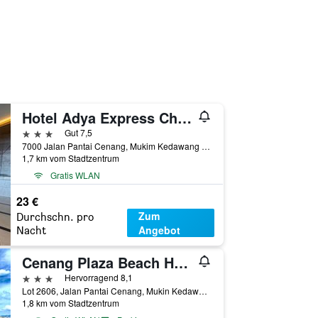
Hotel Adya Express Chenang
3 Sterne
Gut 7,5
7000 Jalan Pantai Cenang, Mukim Kedawang Langkawi, Pantai Cenang, Malaysia
1,7 km vom Stadtzentrum
Gratis WLAN
23 €
Zum
Durchschn. pro
Angebot
Nacht
Cenang Plaza Beach Hotel
3 Sterne
Hervorragend 8,1
Lot 2606, Jalan Pantai Cenang, Mukin Kedawang, Pantai Cenang, Malaysia
1,8 km vom Stadtzentrum