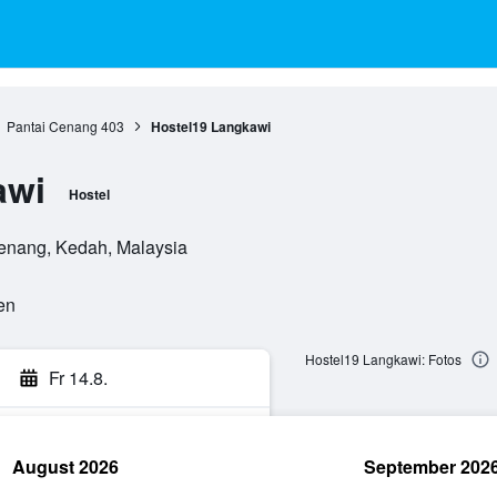
Pantai Cenang
403
Hostel19 Langkawi
awi
Hostel
enang, Kedah, Malaysia
en
Hostel19 Langkawi: Fotos
Fr 14.8.
August 2026
September 202