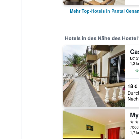
Mehr Top-Hotels in Pantai Cena
Hotels in des Nähe des Hoste
1,2 
18 €
Durc
Nach
My
3 St
1,7 