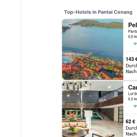
Top-Hotels in Pantai Cenang
Pant
0,0 
143 
Durc
Nach
Ca
0,0 
62 €
Durc
Nach