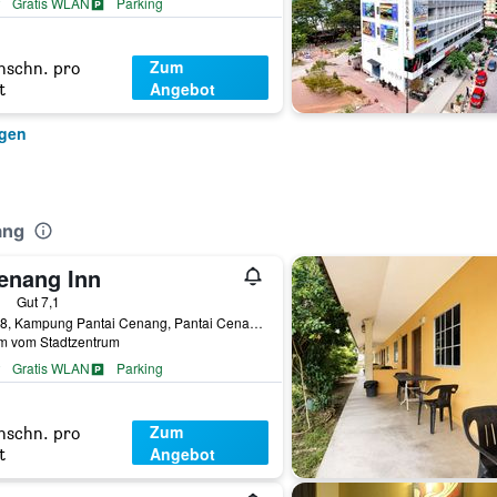
Gratis WLAN
Parking
Zum
hschn. pro
Angebot
t
igen
ang
enang Inn
erne
Gut 7,1
No. 18, Kampung Pantai Cenang, Pantai Cenang, Malaysia
km vom Stadtzentrum
Gratis WLAN
Parking
Flughafen-Shuttle
Zum
hschn. pro
Angebot
t