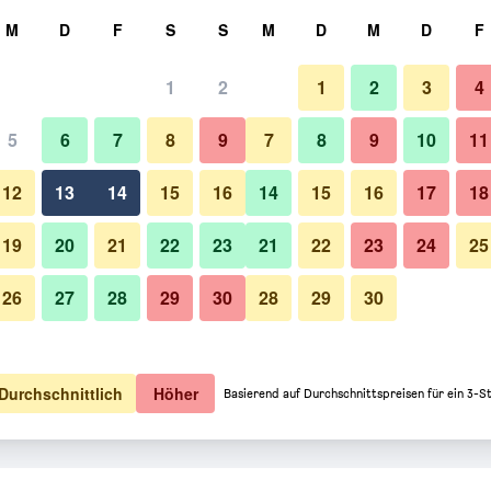
hen
M
D
F
S
S
M
D
M
D
F
1
2
1
2
3
4
5
6
7
8
9
7
8
9
10
11
12
13
14
15
16
14
15
16
17
18
Preise anzeigen
19
20
21
22
23
21
22
23
24
25
26
27
28
29
30
28
29
30
Preise anzeigen
Preise anzeigen
Durchschnittlich
Höher
Basierend auf Durchschnittspreisen für ein 3-S