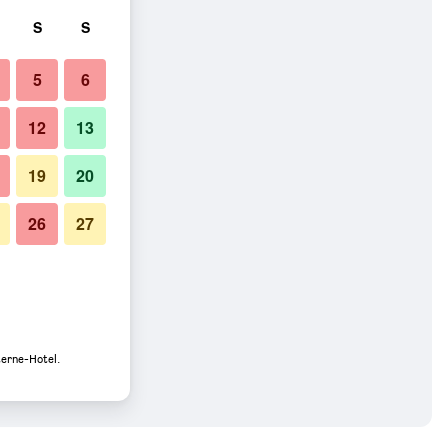
S
S
5
6
12
13
19
20
26
27
terne-Hotel.