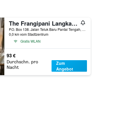
The Frangipani Langkawi Resort & Spa
P.O. Box 138. Jalan Teluk Baru Pantai Tengah, Mukim Kedawang, Pantai Cenang, Malaysia
0,0 km vom Stadtzentrum
Gratis WLAN
93 €
Durchschn. pro
Zum
Nacht
Angebot