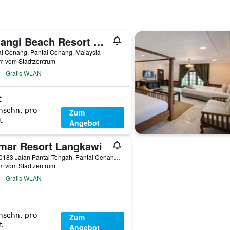
Pelangi Beach Resort & Spa, Langkawi
ai Cenang, Pantai Cenang, Malaysia
km vom Stadtzentrum
Gratis WLAN
€
hschn. pro
Zum
t
Angebot
mar Resort Langkawi
Lot 60183 Jalan Pantai Tengah, Pantai Cenang, Malaysia
km vom Stadtzentrum
Gratis WLAN
hschn. pro
Zum
t
Angebot