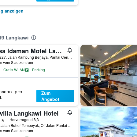
ng anzeigen
l19 Langkawi
Casa Idaman Motel Langkawi
Lot 2327, Jalan Kampung Berjaya, Pantai Cenang, Malaysia
km vom Stadtzentrum
Gratis WLAN
Parking
hschn. pro
Zum
t
Angebot
villa Langkawi Hotel
erne
Hervorragend 8,3
7000 Jalan Bohor Tempoyak, Off Jalan Pantai Chenang Langkawi, Pantai Cenang, Malaysia
km vom Stadtzentrum