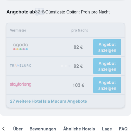
Angebote ab
82 €
/
Günstigste Option: Preis pro Nacht
Vermieter
pro Nacht
Angebot
82 €
anzeigen
Angebot
92 €
anzeigen
Angebot
103 €
anzeigen
27 weitere Hotel Isla Mucura Angebote
mer
Über
Bewertungen
Ähnliche Hotels
Lage
FAQ