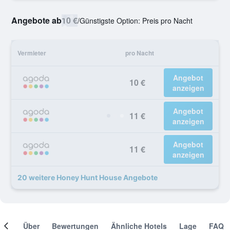
Angebote ab
10 €
/
Günstigste Option: Preis pro Nacht
Vermieter
pro Nacht
Angebot
10 €
anzeigen
Angebot
11 €
anzeigen
Angebot
11 €
anzeigen
20 weitere Honey Hunt House Angebote
mer
Über
Bewertungen
Ähnliche Hotels
Lage
FAQ