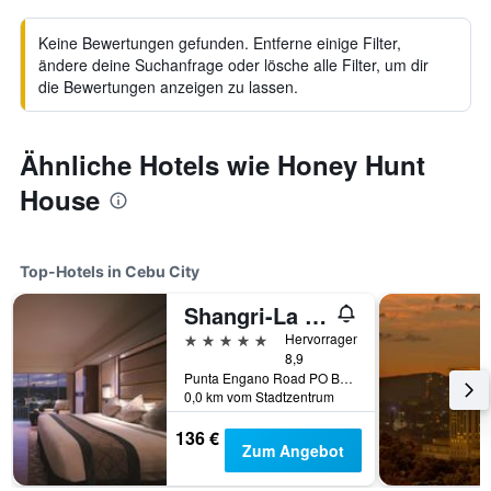
Keine Bewertungen gefunden. Entferne einige Filter,
ändere deine Suchanfrage oder lösche alle Filter, um dir
die Bewertungen anzeigen zu lassen.
Ähnliche Hotels wie Honey Hunt
House
Top-Hotels in Cebu City
Shangri-La Mactan, Cebu
5 Sterne
Hervorragend
8,9
Punta Engano Road PO Box 86 Lapu-Lapu City, Cebu City, Philippinen
0,0 km vom Stadtzentrum
136 €
Zum Angebot