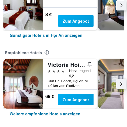
8 €
Zum Angebot
Günstigste Hotels in Hội An anzeigen
Empfohlene Hotels
Victoria Hoi An Beach Resort & Spa
4 Sterne
Hervorragend
9,2
Cua Dai Beach, Hội An, Vietnam
4,9 km vom Stadtzentrum
69 €
Zum Angebot
Weitere empfohlene Hotels anzeigen