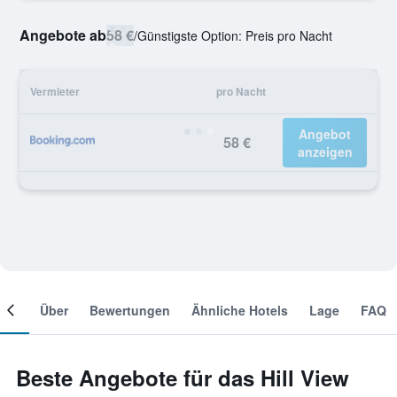
Angebote ab
58 €
/
Günstigste Option: Preis pro Nacht
Vermieter
pro Nacht
Angebot
58 €
anzeigen
mer
Über
Bewertungen
Ähnliche Hotels
Lage
FAQ
Beste Angebote für das Hill View