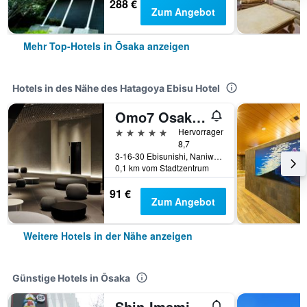
288 €
Zum Angebot
Mehr Top-Hotels in Ōsaka anzeigen
Hotels in des Nähe des Hatagoya Ebisu Hotel
Omo7 Osaka By Hoshino Resorts
5 Sterne
Hervorragend
8,7
3-16-30 Ebisunishi, Naniwa, Ōsaka, Japan
0,1 km vom Stadtzentrum
91 €
Zum Angebot
Weitere Hotels in der Nähe anzeigen
Günstige Hotels in Ōsaka
Shin-Imamiya Hotel