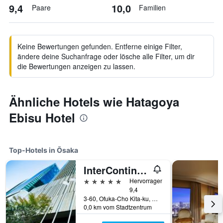
9,4
10,0
Paare
Familien
Keine Bewertungen gefunden. Entferne einige Filter,
ändere deine Suchanfrage oder lösche alle Filter, um dir
die Bewertungen anzeigen zu lassen.
Ähnliche Hotels wie Hatagoya
Ebisu Hotel
Top-Hotels in Ōsaka
InterContinental Osaka by IHG
5 Sterne
Hervorragend
9,4
3-60, Ofuka-Cho Kita-ku, Ōsaka, Japan
0,0 km vom Stadtzentrum