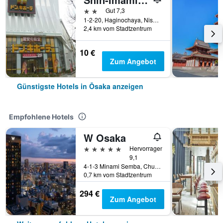
2 Sterne
Gut 7,3
1-2-20, Haginochaya, Nishinari, Ōsaka, Japan
2,4 km vom Stadtzentrum
10 €
Zum Angebot
Günstigste Hotels in Ōsaka anzeigen
Empfohlene Hotels
W Osaka
5 Sterne
Hervorragend
9,1
4-1-3 Minami Semba, Chuo-ku, Ōsaka, Japan
0,7 km vom Stadtzentrum
294 €
Zum Angebot