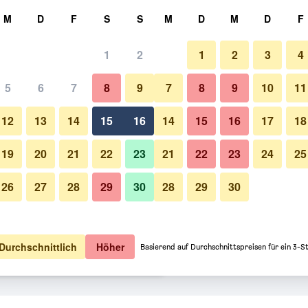
hen
M
D
F
S
S
M
D
M
D
F
1
2
1
2
3
4
ption: Preis pro Nacht
5
6
7
8
9
7
8
9
10
11
o Nacht
12
13
14
15
16
14
15
16
17
18
37 €
Angebot anzeigen
19
20
21
22
23
21
22
23
24
25
26
27
28
29
30
28
29
30
41 €
Angebot anzeigen
46 €
Angebot anzeigen
Durchschnittlich
Höher
Basierend auf Durchschnittspreisen für ein 3-S
se Angebote