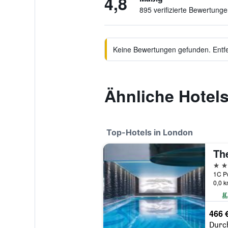
4,8
895 verifizierte Bewertung
Keine Bewertungen gefunden. Entfer
Ähnliche Hotels
Top-Hotels in London
Th
5 St
1C Po
0,0 
466 
Durc