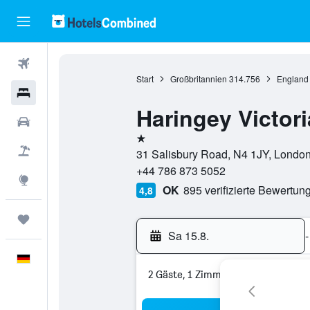
Flüge
Start
Großbritannien
314.756
England
Hotels
Haringey Victor
Mietwagen
1 Stern
Pauschalreisen
31 Salisbury Road, N4 1JY, London
+44 786 873 5052
Explore
OK
895 verifizierte Bewertun
4,8
Trips
Sa 15.8.
-
Deutsch
2 Gäste, 1 Zimmer