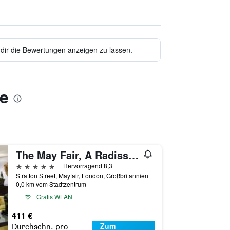
 dir die Bewertungen anzeigen zu lassen.
se
The May Fair, A Radisson Collection Hotel, Mayfair London
5 Sterne
Hervorragend 8,3
Stratton Street, Mayfair, London, Großbritannien
0,0 km vom Stadtzentrum
Gratis WLAN
411 €
Zum
Durchschn. pro