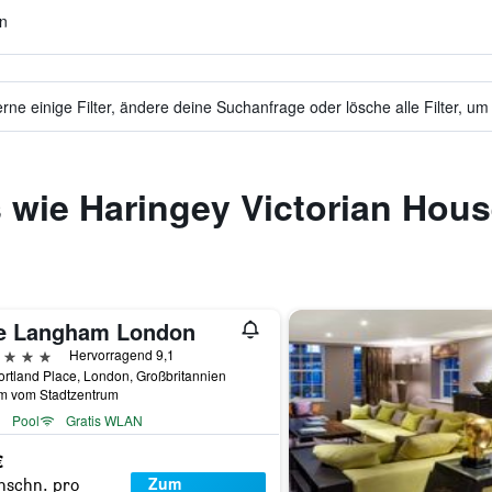
en
ne einige Filter, ändere deine Suchanfrage oder lösche alle Filter, um
 wie Haringey Victorian Hou
e Langham London
erne
Hervorragend 9,1
rtland Place, London, Großbritannien
km vom Stadtzentrum
Pool
Gratis WLAN
€
Zum
hschn. pro