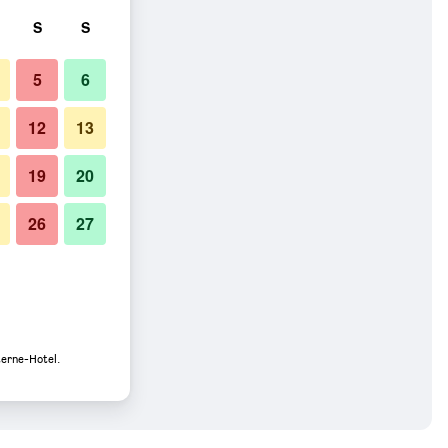
S
S
5
6
12
13
19
20
26
27
terne-Hotel.