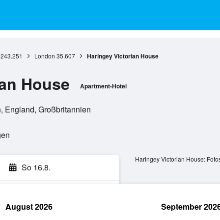
243.251
London
35.607
Haringey Victorian House
ian House
Apartment-Hotel
, England, Großbritannien
gen
Haringey Victorian House: Foto
So 16.8.
August 2026
September 202