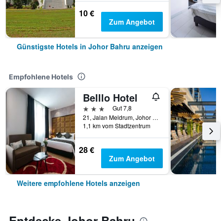
10 €
Zum Angebot
Günstigste Hotels in Johor Bahru anzeigen
Empfohlene Hotels
Belllo Hotel
3 Sterne
Gut 7,8
21, Jalan Meldrum, Johor Bahru, Malaysia
1,1 km vom Stadtzentrum
28 €
Zum Angebot
Weitere empfohlene Hotels anzeigen
Entdecke Johor Bahru