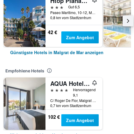
Htop Planamar
3 Sterne
Gut 6,5
Paseo Maritimo, 10-12, Malgrat de Mar, Katalonien, Spanien
0,8 km vom Stadtzentrum
42 €
Zum Angebot
Günstigste Hotels in Malgrat de Mar anzeigen
Empfohlene Hotels
AQUA Hotel Silhouette & Spa - Adults Only
4 Sterne
Hervorragend
9,1
C/ Roger De Flor, Malgrat de Mar, Katalonien, Spanien
0,7 km vom Stadtzentrum
102 €
Zum Angebot