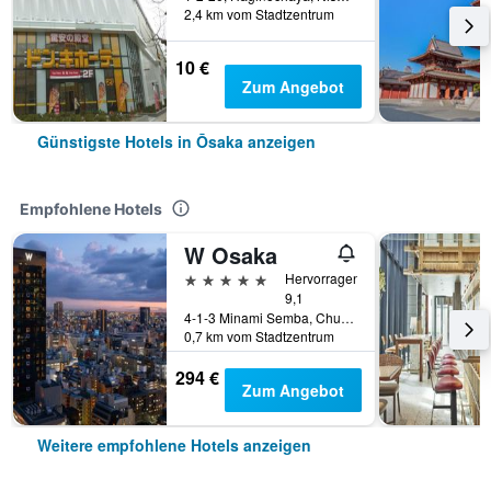
2,4 km vom Stadtzentrum
10 €
Zum Angebot
Günstigste Hotels in Ōsaka anzeigen
Empfohlene Hotels
W Osaka
5 Sterne
Hervorragend
9,1
4-1-3 Minami Semba, Chuo-ku, Ōsaka, Japan
0,7 km vom Stadtzentrum
294 €
Zum Angebot
Weitere empfohlene Hotels anzeigen