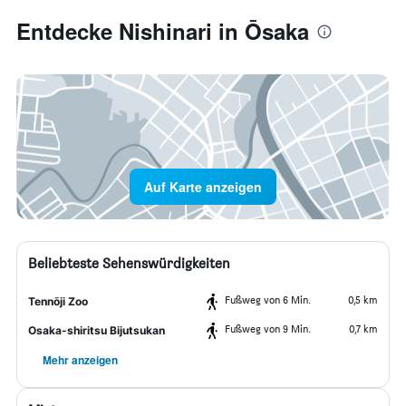
Entdecke Nishinari in Ōsaka
Auf Karte anzeigen
Beliebteste Sehenswürdigkeiten
Fußweg von 6 Min.
0,5 km
Tennōji Zoo
Fußweg von 9 Min.
0,7 km
Osaka-shiritsu Bijutsukan
Mehr anzeigen