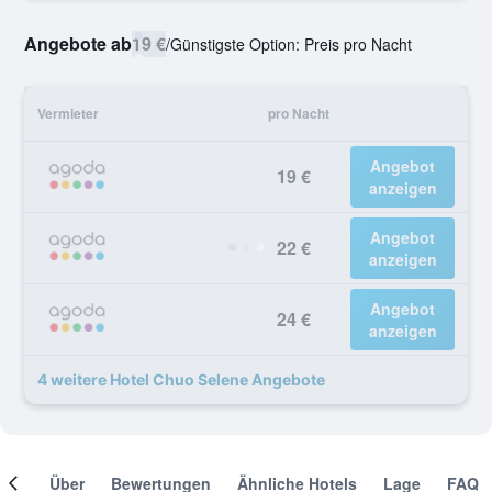
Angebote ab
19 €
/
Günstigste Option: Preis pro Nacht
Vermieter
pro Nacht
Angebot
19 €
anzeigen
Angebot
22 €
anzeigen
Angebot
24 €
anzeigen
4 weitere Hotel Chuo Selene Angebote
mer
Über
Bewertungen
Ähnliche Hotels
Lage
FAQ