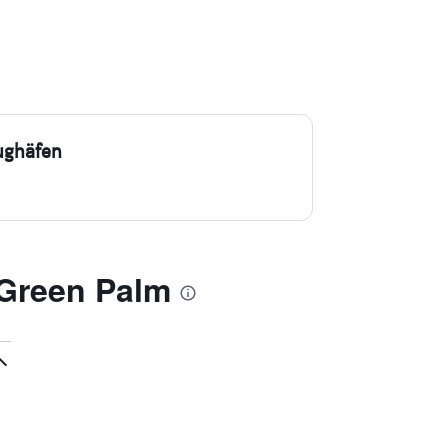
ughäfen
 Green Palm