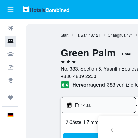
Flüge
Start
Taiwan
18.121
Changhua
171
Hotels
Green Palm
Mietwagen
Hotel
3 Sterne
Pauschalreisen
No. 333, Section 5, Yuanlin Boulev
+886 4839 2233
Explore
Hervorragend
383 verifizier
8,4
Trips
Fr 14.8.
-
Deutsch
2 Gäste, 1 Zimmer