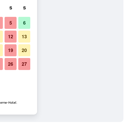
S
S
5
6
12
13
19
20
26
27
terne-Hotel.