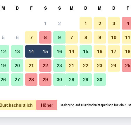
hen
M
D
F
S
S
M
D
M
D
F
1
2
1
2
3
4
5
6
7
8
9
7
8
9
10
11
12
13
14
15
16
14
15
16
17
18
Preise anzeigen
19
20
21
22
23
21
22
23
24
25
26
27
28
29
30
28
29
30
Preise anzeigen
Preise anzeigen
Durchschnittlich
Höher
Basierend auf Durchschnittspreisen für ein 3-S