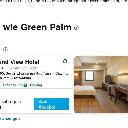
ne einige Filter, ändere deine Suchanfrage oder lösche alle Filter, um
s wie Green Palm
y
and View Hotel
erne
Hervorragend 8,5
No. 395, Sec. 2, Zhongshan Rd., Yuanlin City, Taiwan
km vom Stadtzentrum
Gratis WLAN
Parking
Zum
hschn. pro
Angebot
t
y anzeigen