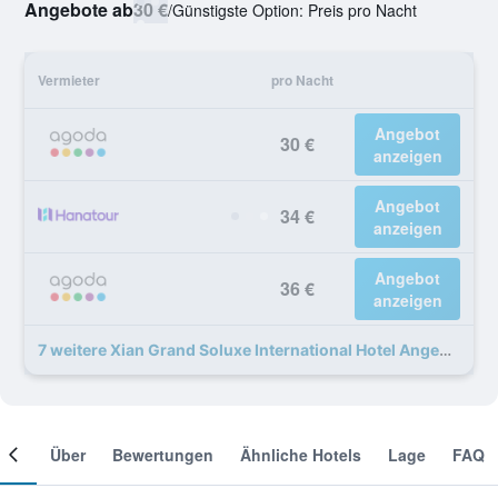
Angebote ab
30 €
/
Günstigste Option: Preis pro Nacht
Vermieter
pro Nacht
Angebot
30 €
anzeigen
Angebot
34 €
anzeigen
Angebot
36 €
anzeigen
7 weitere Xian Grand Soluxe International Hotel Angebote
mer
Über
Bewertungen
Ähnliche Hotels
Lage
FAQ