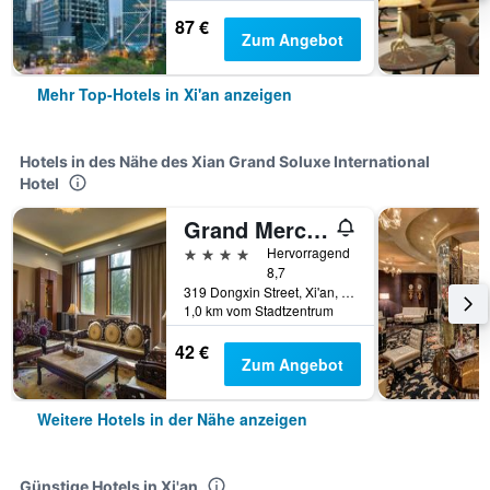
87 €
Zum Angebot
Mehr Top-Hotels in Xi'an anzeigen
Hotels in des Nähe des Xian Grand Soluxe International
Hotel
Grand Mercure Xian Renmin Square
4 Sterne
Hervorragend
8,7
319 Dongxin Street, Xi'an, China
1,0 km vom Stadtzentrum
42 €
Zum Angebot
Weitere Hotels in der Nähe anzeigen
Günstige Hotels in Xi'an