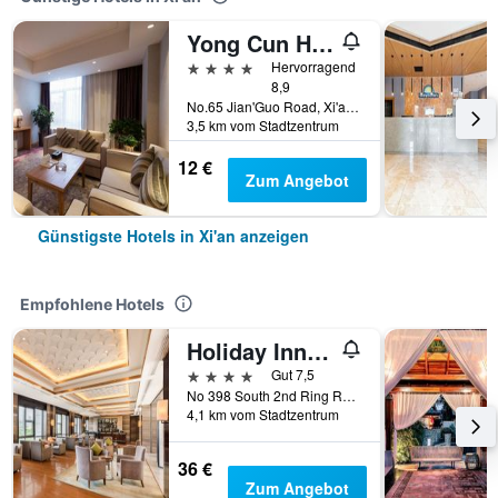
Yong Cun Hotel (Xi'an Bell Tower)
4 Sterne
Hervorragend
8,9
No.65 Jian'Guo Road, Xi'an, China
3,5 km vom Stadtzentrum
12 €
Zum Angebot
Günstigste Hotels in Xi'an anzeigen
Empfohlene Hotels
Holiday Inn XI'an Big Goose Pagoda By IHG
4 Sterne
Gut 7,5
No 398 South 2nd Ring Road, Xi'an, China
4,1 km vom Stadtzentrum
36 €
Zum Angebot