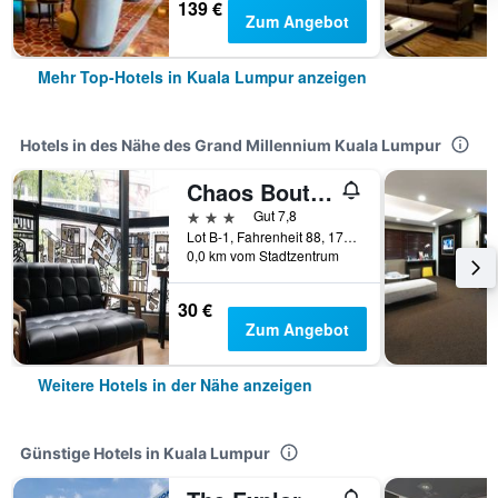
139 €
Zum Angebot
Mehr Top-Hotels in Kuala Lumpur anzeigen
Hotels in des Nähe des Grand Millennium Kuala Lumpur
Chaos Boutique Hotel Kuala Lumpur
3 Sterne
Gut 7,8
Lot B-1, Fahrenheit 88, 179,Jln Bukit Bintang, Kuala Lumpur, Malaysia
0,0 km vom Stadtzentrum
30 €
Zum Angebot
Weitere Hotels in der Nähe anzeigen
Günstige Hotels in Kuala Lumpur