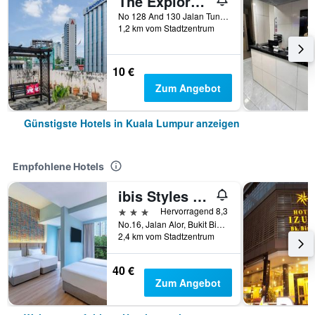
The Explorers Guesthouse and Hostel
No 128 And 130 Jalan Tun H.s Lee, Kuala Lumpur, Malaysia
1,2 km vom Stadtzentrum
10 €
Zum Angebot
Günstigste Hotels in Kuala Lumpur anzeigen
Empfohlene Hotels
ibis Styles Kuala Lumpur Bukit Bintang
3 Sterne
Hervorragend 8,3
No.16, Jalan Alor, Bukit Bintang, Kuala Lumpur, Malaysia
2,4 km vom Stadtzentrum
40 €
Zum Angebot