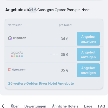
Angebote ab
34 €
/
Günstigste Option: Preis pro Nacht
Vermieter
pro Nacht
Angebot
34 €
anzeigen
Angebot
35 €
anzeigen
Angebot
35 €
anzeigen
26 weitere Golden River Hotel Angebote
mer
Über
Bewertungen
Ähnliche Hotels
Lage
FAQ