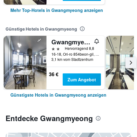
Mehr Top-Hotels in Gwangmyeong anzeigen
Günstige Hotels in Gwangmyeong
Gwangmyeong Js Boutique Hotel
2 Sterne
Hervorragend 8,8
16-18, Ori-ro 854beon-gil, Gwangmyeong, Südkorea
3,1 km vom Stadtzentrum
36 €
Zum Angebot
Günstigste Hotels in Gwangmyeong anzeigen
Entdecke Gwangmyeong