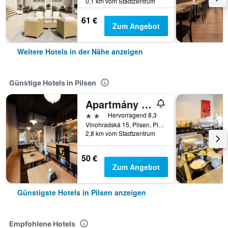
0,1 km vom Stadtzentrum
61 €
Zum Angebot
Weitere Hotels in der Nähe anzeigen
Günstige Hotels in Pilsen
Apartmány U Gigantu
2 Sterne
Hervorragend 8,3
Vinohradská 15, Pilsen, Pilsner Region, Tschechien
2,8 km vom Stadtzentrum
50 €
Zum Angebot
Günstigste Hotels in Pilsen anzeigen
Empfohlene Hotels