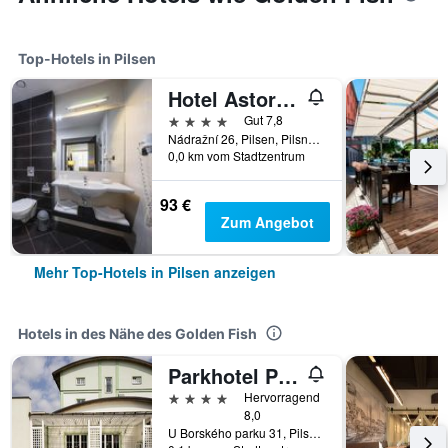
Top-Hotels in Pilsen
Hotel Astory Plzen
4 Sterne
Gut 7,8
Nádražní 26, Pilsen, Pilsner Region, Tschechien
0,0 km vom Stadtzentrum
93 €
Zum Angebot
Mehr Top-Hotels in Pilsen anzeigen
Hotels in des Nähe des Golden Fish
Parkhotel Plzen Congress Center
4 Sterne
Hervorragend
8,0
U Borského parku 31, Pilsen, Pilsner Region, Tschechien