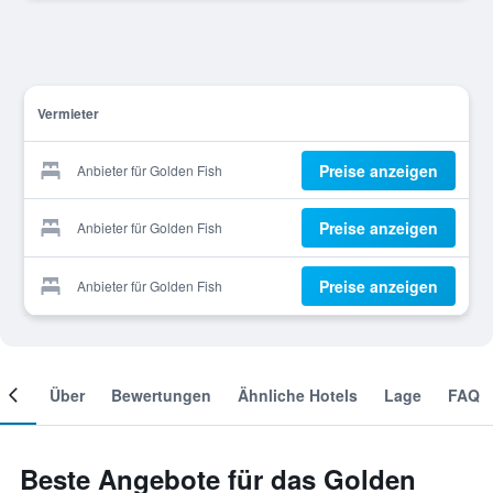
Vermieter
Preise anzeigen
Anbieter für Golden Fish
Preise anzeigen
Anbieter für Golden Fish
Preise anzeigen
Anbieter für Golden Fish
mer
Über
Bewertungen
Ähnliche Hotels
Lage
FAQ
Beste Angebote für das Golden