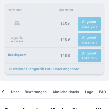
Vermieter
pro Nacht
Angebot
145 €
anzeigen
Angebot
148 €
anzeigen
Angebot
148 €
anzeigen
12 weitere Glengarriff Park Hotel Angebote
mer
Über
Bewertungen
Ähnliche Hotels
Lage
FAQ