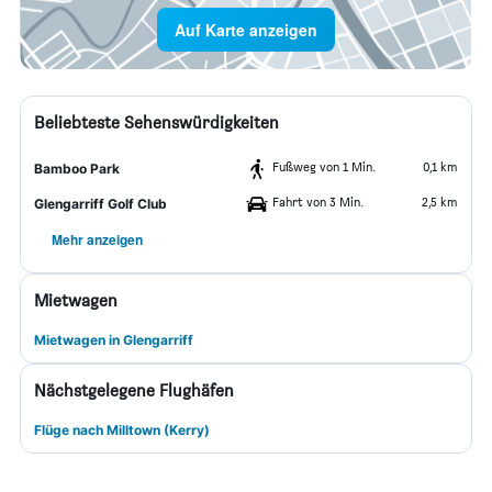
Auf Karte anzeigen
Beliebteste Sehenswürdigkeiten
Fußweg von 1 Min.
0,1 km
Bamboo Park
Fahrt von 3 Min.
2,5 km
Glengarriff Golf Club
Mehr anzeigen
Mietwagen
Mietwagen in Glengarriff
Nächstgelegene Flughäfen
Flüge nach Milltown (Kerry)