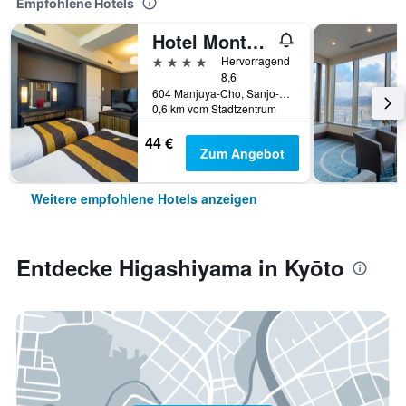
Empfohlene Hotels
Hotel Monterey Kyoto
4 Sterne
Hervorragend
8,6
604 Manjuya-Cho, Sanjo-Sagaru, Kyōto, Japan
0,6 km vom Stadtzentrum
44 €
Zum Angebot
Weitere empfohlene Hotels anzeigen
Entdecke Higashiyama in Kyōto