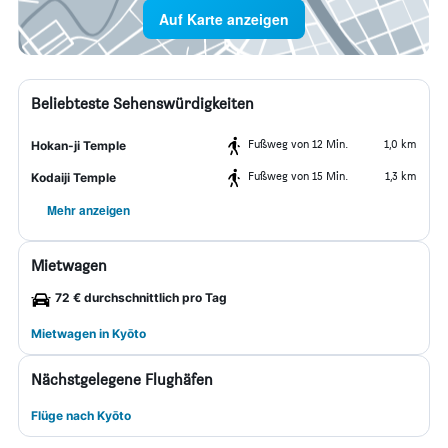
Auf Karte anzeigen
Beliebteste Sehenswürdigkeiten
Fußweg von 12 Min.
1,0 km
Hokan-ji Temple
Fußweg von 15 Min.
1,3 km
Kodaiji Temple
Mehr anzeigen
Mietwagen
72 € durchschnittlich pro Tag
Mietwagen in Kyōto
Nächstgelegene Flughäfen
Flüge nach Kyōto