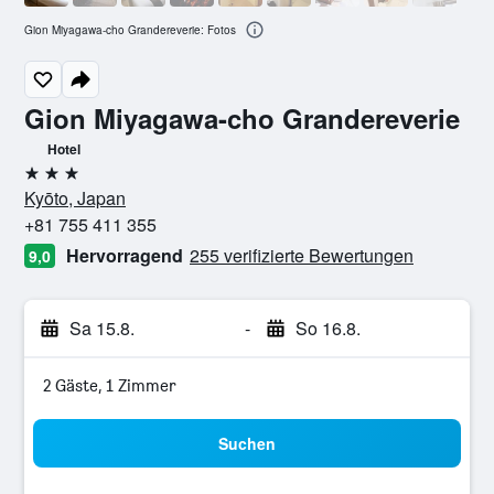
Gion Miyagawa-cho Grandereverie: Fotos
Gion Miyagawa-cho Grandereverie
Hotel
3 Sterne
Kyōto, Japan
+81 755 411 355
Hervorragend
255 verifizierte Bewertungen
9,0
Sa 15.8.
-
So 16.8.
2 Gäste, 1 Zimmer
Suchen