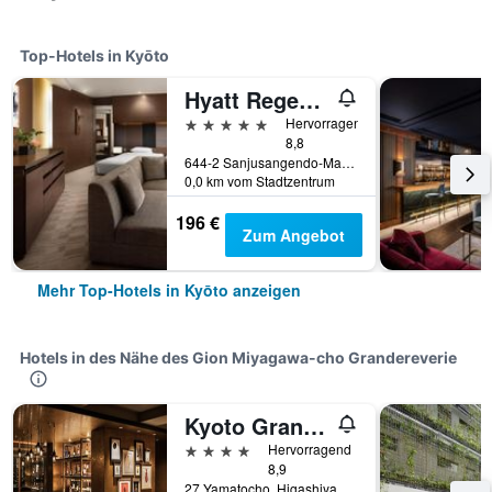
Top-Hotels in Kyōto
Hyatt Regency Kyoto
5 Sterne
Hervorragend
8,8
644-2 Sanjusangendo-Mawari, Higashiyama-ku, Kyōto, Japan
0,0 km vom Stadtzentrum
196 €
Zum Angebot
Mehr Top-Hotels in Kyōto anzeigen
Hotels in des Nähe des Gion Miyagawa-cho Grandereverie
Kyoto Granbell Hotel
4 Sterne
Hervorragend
8,9
27 Yamatocho, Higashiyama-ku, Kyōto, Japan