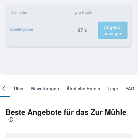
Vermieter
pro Nacht
Angebot
87 €
anzeigen
mer
Über
Bewertungen
Ähnliche Hotels
Lage
FAQ
Beste Angebote für das Zur Mühle